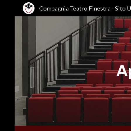
Sk
Ap