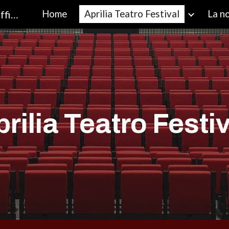
Compagnia Teatro Finestra - Sito Ufficiale
Home
Aprilia Teatro Festival
La no
ip to main content
Skip to navigat
rilia Teatro Festi