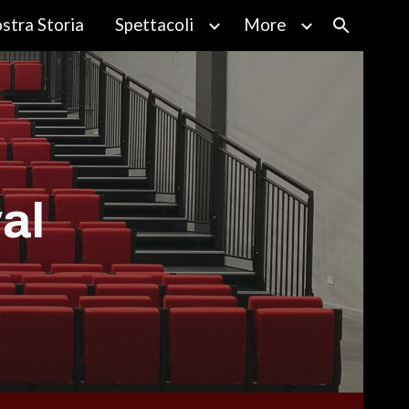
stra Storia
Spettacoli
More
ion
val